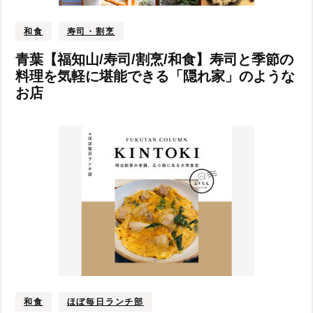
和食
寿司・割烹
青葉【福知山/寿司/割烹/和食】寿司と季節の
料理を気軽に堪能できる「隠れ家」のような
お店
和食
ほぼ毎日ランチ部