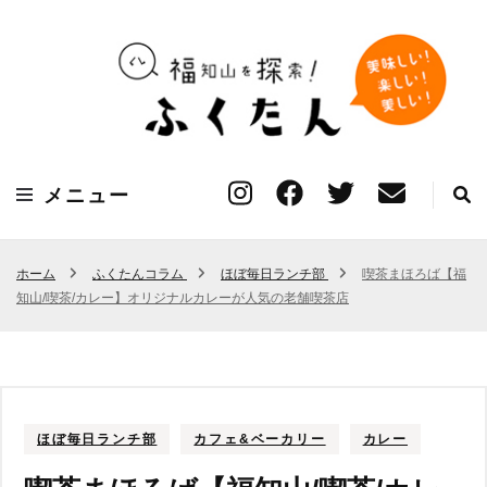
福知山の「美味しい」「楽しい」「美しい」を見つける探索サイト
ふくたん【福知山探
メニュー
索Webマガジン】
ホーム
ふくたんコラム
ほぼ毎日ランチ部
喫茶まほろば【福
知山/喫茶/カレー】オリジナルカレーが人気の老舗喫茶店
ほぼ毎日ランチ部
カフェ&ベーカリー
カレー