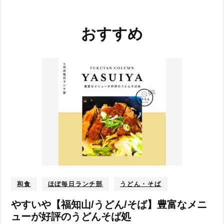
投
稿
おすすめ
ナ
ビ
ゲ
ー
シ
ョ
ン
和食
ほぼ毎日ランチ部
うどん・そば
やすいや【福知山/うどん/そば】豊富なメニ
ューが好評のうどんそば処