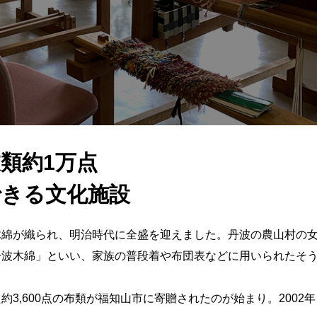
類約1万点
できる文化施設
木綿が織られ、明治時代に全盛を迎えました。丹波の農山村の
丹波木綿」といい、家族の普段着や布団表などに用いられたそ
3,600点の布類が福知山市に寄贈されたのが始まり。2002年