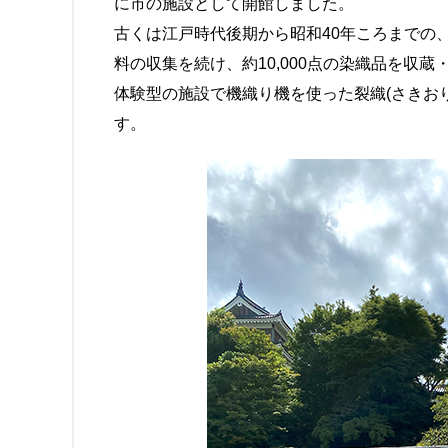
に市の施設として開館しました。
古くは江戸時代後期から昭和40年ころまでの
料の収集を続け、約10,000点の染織品を収
体験型の施設で機織り機を使った裂織(さきおり
す。