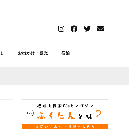
索サイト
ん【福知
らし
お出かけ・観光
宿泊
ebマガ
保育園
BBQ
キャンプ場
ン】