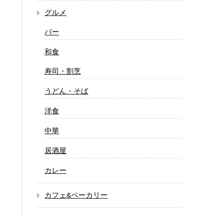
グルメ
バー
和食
寿司・割烹
うどん・そば
洋食
中華
居酒屋
カレー
カフェ&ベーカリー