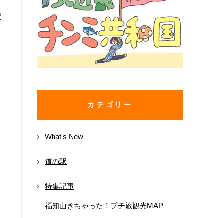
資
ま
カテゴリー
What's New
道の駅
特集記事
福知山きちゃった！プチ旅観光MAP