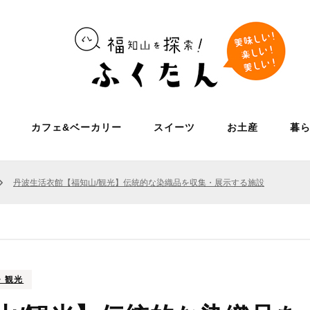
福知山の「美味しい」「楽しい」「美しい」を見つける探
ふくた
カフェ&ベーカリー
スイーツ
お土産
暮
山探索W
プチ旅
食
丹波生活衣館【福知山/観光】伝統的な染織品を収集・展示する施設
寿司・割烹
食
うどん・そば
酒屋
ジ
レー
・観光
好み焼き