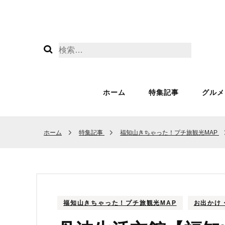
検
索:
ホーム
特集記事
グルメ
福知山きちゃった！
和
ホーム
特集記事
福知山きちゃった！プチ旅観光MAP
観光MAP
洋
居
カ
福知山きちゃった！プチ旅観光MAP
お出かけ
お