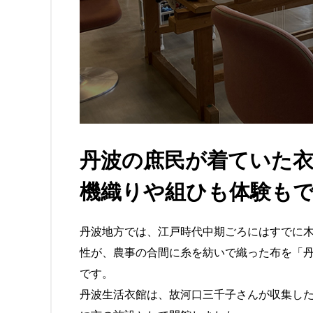
丹波の庶民が着ていた衣
機織りや組ひも体験も
丹波地方では、江戸時代中期ごろにはすでに
性が、農事の合間に糸を紡いで織った布を「
です。
丹波生活衣館は、故河口三千子さんが収集した約