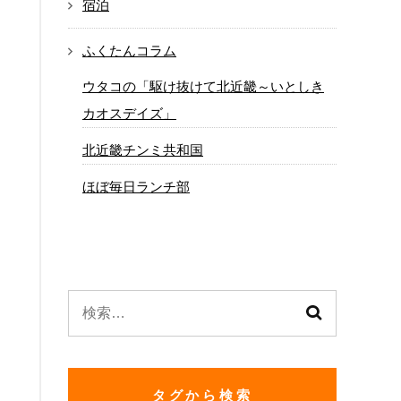
宿泊
ふくたんコラム
ウタコの「駆け抜けて北近畿～いとしき
カオスデイズ」
北近畿チンミ共和国
ほぼ毎日ランチ部
.
検
索:
タグから検索