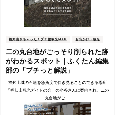
福知山きちゃった！プチ旅観光MAP
お出かけ・観光
二の丸台地がごっそり削られた跡
がわかるスポット｜ふくたん編集
部の「プチっと解説」
福知山城の石垣を急角度で仰ぎ見ることのできる場所
「福知山観光ガイドの会」の小谷さんに案内され、二の
丸台地がご …