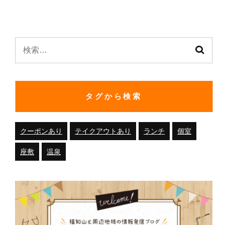
.
検
索:
タグから検索
クーポンあり
テイクアウトあり
ランチ
個室
座敷
温泉