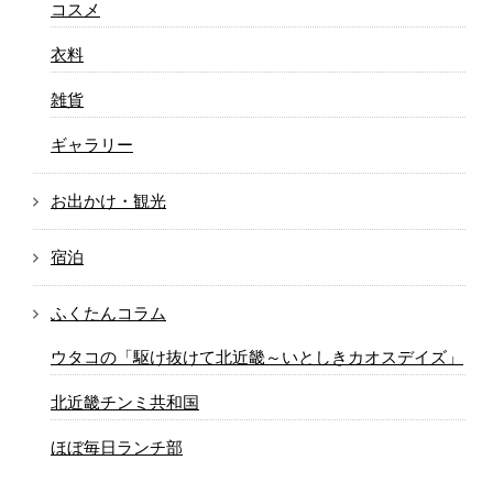
コスメ
衣料
雑貨
ギャラリー
お出かけ・観光
宿泊
ふくたんコラム
ウタコの「駆け抜けて北近畿～いとしきカオスデイズ」
北近畿チンミ共和国
ほぼ毎日ランチ部