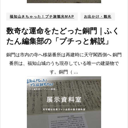
福知山きちゃった！プチ旅観光MAP
お出かけ・観光
数奇な運命をたどった銅門｜ふく
たん編集部の「プチっと解説」
銅門は市内の寺へ移築番所は再建時に天守閣西側へ 銅門
番所は、福知山城のうち現存している唯一の建築物で
す。銅門（ …