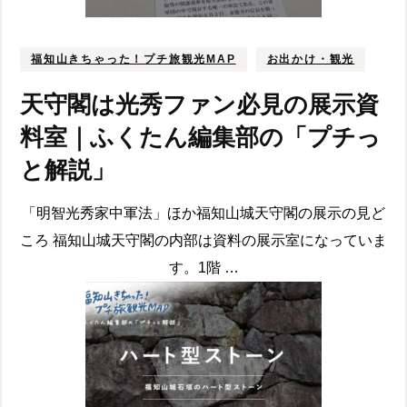
福知山きちゃった！プチ旅観光MAP
お出かけ・観光
天守閣は光秀ファン必見の展示資
料室｜ふくたん編集部の「プチっ
と解説」
「明智光秀家中軍法」ほか福知山城天守閣の展示の見ど
ころ 福知山城天守閣の内部は資料の展示室になっていま
す。1階 …