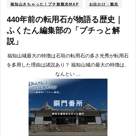
福知山きちゃった！プチ旅観光MAP
お出かけ・観光
440年前の転用石が物語る歴史｜
ふくたん編集部の「プチっと解
説」
福知山城最大の特徴は石垣の転用石の多さ光秀が転用石
を多用した理由は諸説あり？ 福知山城の最大の特徴は、
なんとい …