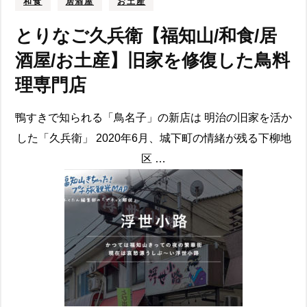
和食
居酒屋
お土産
とりなご久兵衛【福知山/和食/居
酒屋/お土産】旧家を修復した鳥料
理専門店
鴨すきで知られる「鳥名子」の新店は 明治の旧家を活か
した「久兵衛」 2020年6月、城下町の情緒が残る下柳地
区 …