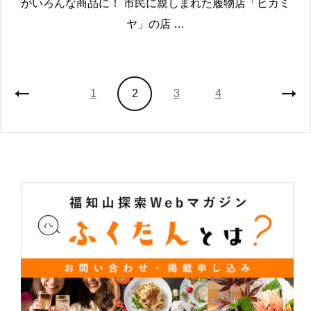
がいろんな商品に！ 市民に親しまれた履物店「ヒカミ
ヤ」の店 …
投
固
固
固
固
1
2
3
4
稿
定
定
定
定
の
ペ
ペ
ペ
ペ
ペ
ー
ー
ー
ー
ー
ジ
ジ
ジ
ジ
ジ
送
り