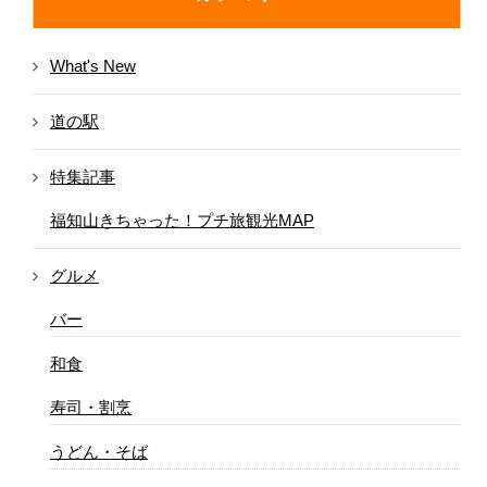
What's New
道の駅
特集記事
福知山きちゃった！プチ旅観光MAP
グルメ
バー
和食
寿司・割烹
うどん・そば