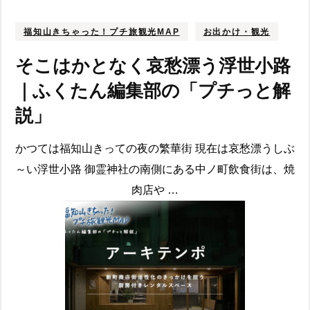
福知山きちゃった！プチ旅観光MAP
お出かけ・観光
そこはかとなく哀愁漂う浮世小路
｜ふくたん編集部の「プチっと解
説」
かつては福知山きっての夜の繁華街 現在は哀愁漂うしぶ
～い浮世小路 御霊神社の南側にある中ノ町飲食街は、焼
肉店や …