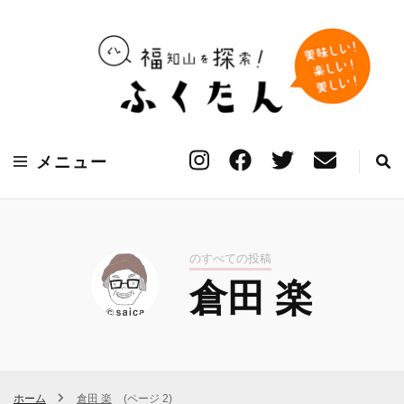
福知山の「美味しい」「楽しい」「美しい」を見つける探索サイト
ふくたん【福知山探
メニュー
索Webマガジン】
のすべての投稿
倉田 楽
ホーム
倉田 楽
(ページ 2)