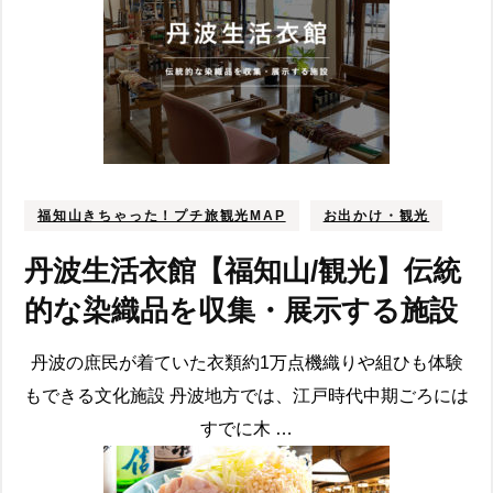
福知山きちゃった！プチ旅観光MAP
お出かけ・観光
丹波生活衣館【福知山/観光】伝統
的な染織品を収集・展示する施設
丹波の庶民が着ていた衣類約1万点機織りや組ひも体験
もできる文化施設 丹波地方では、江戸時代中期ごろには
すでに木 …