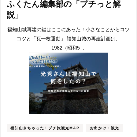
ふくたん編集部の「プチっと解
説」
福知山城再建の鍵はここにあった！小さなことからコツ
コツと「瓦一枚運動」 福知山城の再建計画は、
1982（昭和5 …
福知山きちゃった！プチ旅観光MAP
お出かけ・観光